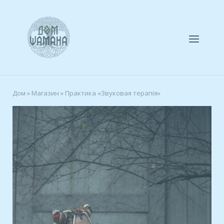
Skip
to
Home
content
Menu
Дом
»
Магазин
»
Практика «Звуковая терапія»