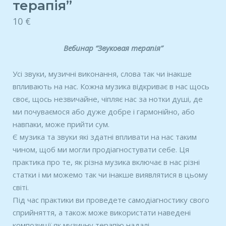
терапія”
10
€
Вебинар “Звуковая терапія”
Усі звуки, музичні виконання, слова так чи інакше
впливають на нас. Кожна музика відкриває в нас щось
своє, щось незвичайне, чіпляє нас за нотки душі, де
ми почуваємося або дуже добре і гармонійно, або
навпаки, може прийти сум.
Є музика та звуки які здатні впливати на нас таким
чином, щоб ми могли продіагностувати себе. Ця
практика про те, як різна музика включає в нас різні
статки і ми можемо так чи інакше виявлятися в цьому
світі.
Під час практики ви проведете самодіагностику свого
сприйняття, а також може використати наведені
композиції як музичну терапію надалі.