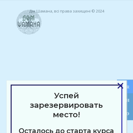
Skip
to
Home
Дім Шамана, всі права захищені © 2024
content
Menu
×
EUR
Успей
UAH
зарезервировать
место!
USD
Осталось до старта курса