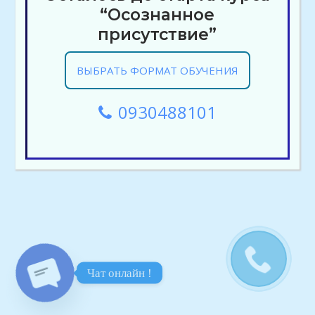
“Осознанное
присутствие”
ВЫБРАТЬ ФОРМАТ ОБУЧЕНИЯ
0930488101
Чат онлайн !
O
P
E
N
C
H
A
T