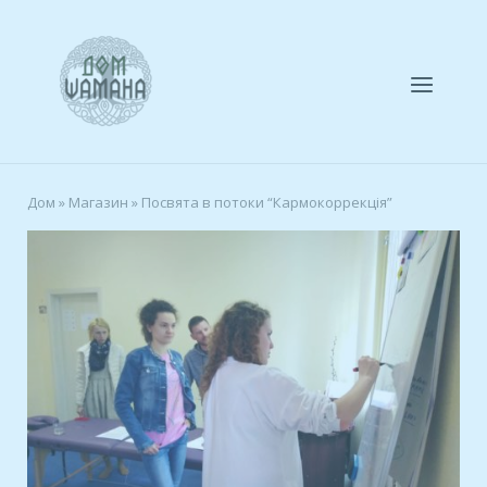
Skip
to
Home
content
Menu
Дом
»
Магазин
»
Посвята в потоки “Кармокоррекція”