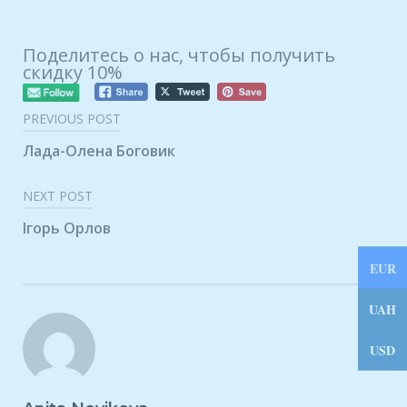
Навігація
Поделитесь о нас, чтобы получить
скидку 10%
записів
PREVIOUS POST
Лада-Олена Боговик
NEXT POST
Ігорь Орлов
EUR
UAH
USD