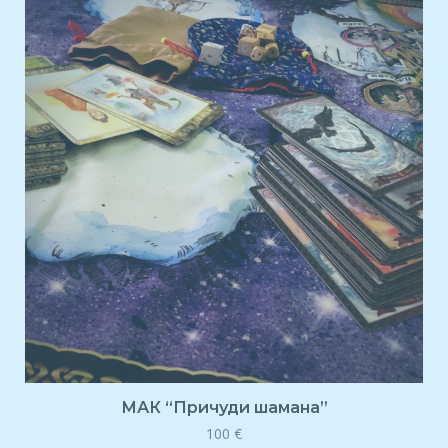
МАК “Причуди шамана”
100
€