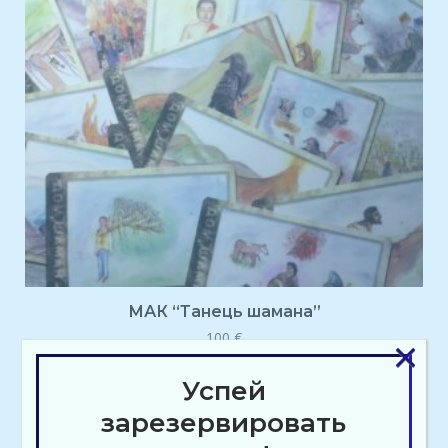
МАК “Танець шамана”
×
100
€
Успей
зарезервировать