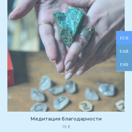
EUR
UAH
USD
Медитация благодарности
10
€